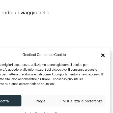
acendo un viaggio nella
Gestisci Consenso Cookie
le migliori esperienze, utilizziamo tecnologie come i cookie per
o
e/o accedere alle informazioni del dispositivo. Il consenso a queste
 e l’accesso al Museo sono
ci permetterà di elaborare dati come il comportamento di navigazione o ID
sto sito. Non acconsentire o ritirare il consenso può influire
e circa
e su alcune caratteristiche e funzioni.
 ingresso: costo € 8,00.
nteressati, partecipare
cetta
Nega
Visualizza le preferenze
e dal personale del