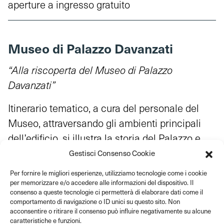
aperture a ingresso gratuito
Museo di Palazzo Davanzati
“Alla riscoperta del Museo di Palazzo
Davanzati”
Itinerario tematico, a cura del personale del
Museo, attraversando gli ambienti principali
dell’edificio, si illustra la storia del Palazzo e
delle sue collezioni.
Gestisci Consenso Cookie
Per fornire le migliori esperienze, utilizziamo tecnologie come i cookie
Organizzato per gruppi di massimo 15 persone.
per memorizzare e/o accedere alle informazioni del dispositivo. Il
consenso a queste tecnologie ci permetterà di elaborare dati come il
Durata – 60 minuti
comportamento di navigazione o ID unici su questo sito. Non
acconsentire o ritirare il consenso può influire negativamente su alcune
Dal martedì alla domenica alle 11 e alle 16.
caratteristiche e funzioni.