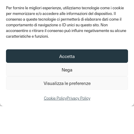
Per fornire le migliori esperienze, utilizziamo tecnologie come i cookie
Orsanmichele tra passato
per memorizzare e/o accedere alle informazioni del dispositivo. Il
e presente
consenso a queste tecnologie ci permetterà di elaborare dati come il
comportamento di navigazione o ID unici su questo sito. Non
Un breve documentario che narra
acconsentire o ritirare il consenso può influire negativamente su alcune
caratteristiche e funzioni.
la lunga storia di Orsanmichele, un
edificio simbolo del cuore
medievale della città di Firenze,
Accetta
realizzato nel gennaio 2024 in
Nega
occasione della riapertura della
chiesa e del museo, a seguito di
Visualizza le preferenze
importanti lavori di restauro,
riallestimento e nuova
Cookie Policy
Privacy Policy
illuminazione.