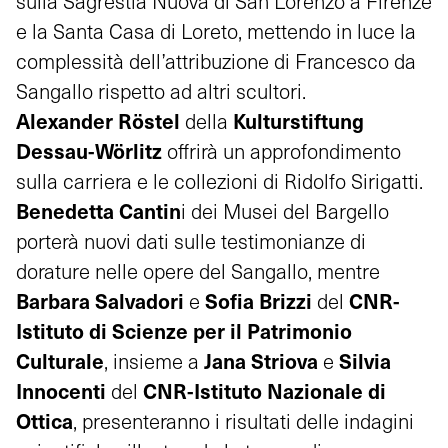
sulla Sagrestia Nuova di San Lorenzo a Firenze
e la Santa Casa di Loreto, mettendo in luce la
complessità dell’attribuzione di Francesco da
Sangallo rispetto ad altri scultori.
Alexander Röstel
Kulturstiftung
della
Dessau-Wörlitz
offrirà un approfondimento
sulla carriera e le collezioni di Ridolfo Sirigatti.
Benedetta Cantin
i dei Musei del Bargello
porterà nuovi dati sulle testimonianze di
dorature nelle opere del Sangallo, mentre
Barbara Salvadori
Sofia Brizzi
CNR-
e
del
Istituto di Scienze per il Patrimonio
Culturale
Jana Striova
Silvia
, insieme a
e
Innocenti
CNR-Istituto Nazionale di
del
Ottica
, presenteranno i risultati delle indagini