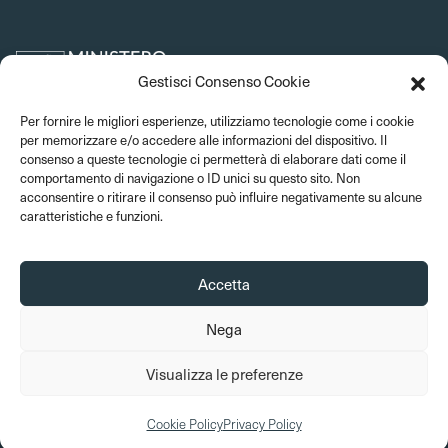
Gestisci Consenso Cookie
Per fornire le migliori esperienze, utilizziamo tecnologie come i cookie
per memorizzare e/o accedere alle informazioni del dispositivo. Il
consenso a queste tecnologie ci permetterà di elaborare dati come il
comportamento di navigazione o ID unici su questo sito. Non
acconsentire o ritirare il consenso può influire negativamente su alcune
caratteristiche e funzioni.
Accetta
Nega
© 2026 Musei del Bargello. Tutti i diritti sono riservati
Visualizza le preferenze
Amministrazione trasparente
Privacy Policy
Cookie Policy
Crediti
Cookie Policy
Privacy Policy