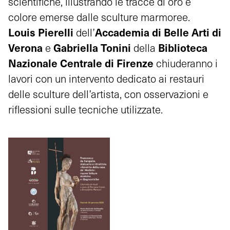
scientifiche, illustrando le tracce di oro e
colore emerse dalle sculture marmoree.
Louis Pierelli
Accademia di Belle Arti di
dell’
Verona
Gabriella Tonini
Biblioteca
e
della
Nazionale Centrale di Firenze
chiuderanno i
lavori con un intervento dedicato ai restauri
delle sculture dell’artista, con osservazioni e
riflessioni sulle tecniche utilizzate.