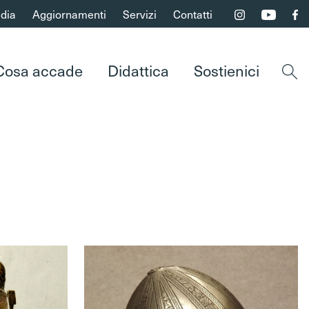
dia
Aggiornamenti
Servizi
Contatti
Cosa accade
Didattica
Sostienici
Apri 