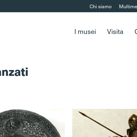
Chi siamo
Multime
I musei
Visita
nzati