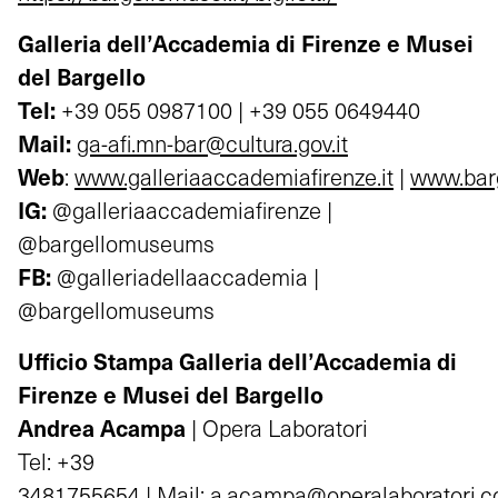
Galleria dell’Accademia di Firenze e Musei
del Bargello
Tel:
+39 055 0987100 | +39 055 0649440
Mail:
ga-afi.mn-bar@cultura.gov.it
Web
:
www.galleriaaccademiafirenze.it
|
www.barg
IG:
@galleriaaccademiafirenze |
@bargellomuseums
FB:
@galleriadellaaccademia |
@bargellomuseums
Ufficio Stampa Galleria dell’Accademia di
Firenze e Musei del Bargello
Andrea Acampa
| Opera Laboratori
Tel: +39
3481755654 | Mail:
a.acampa@operalaboratori.