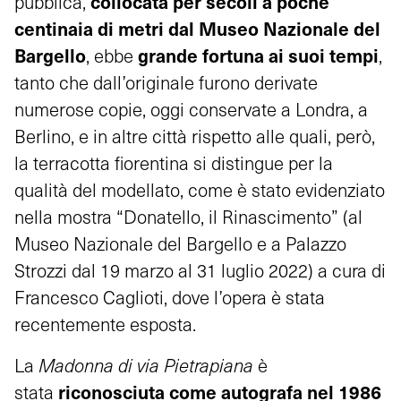
collocata per secoli a poche
pubblica,
centinaia di metri dal Museo Nazionale del
Bargello
grande fortuna ai suoi tempi
, ebbe
,
tanto che dall’originale furono derivate
numerose copie, oggi conservate a Londra, a
Berlino, e in altre città rispetto alle quali, però,
la terracotta fiorentina si distingue per la
qualità del modellato, come è stato evidenziato
nella mostra “Donatello, il Rinascimento” (al
Museo Nazionale del Bargello e a Palazzo
Strozzi dal 19 marzo al 31 luglio 2022) a cura di
Francesco Caglioti, dove l’opera è stata
recentemente esposta.
La
Madonna di via Pietrapiana
è
riconosciut
a
come autograf
a
nel 1986
stata