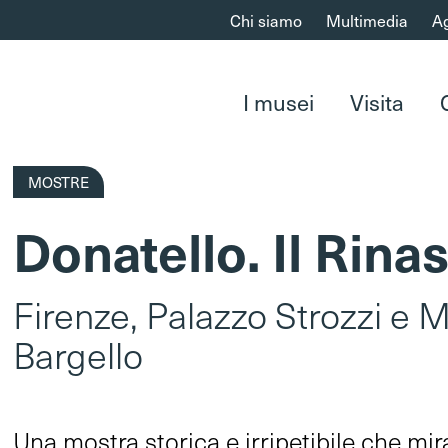
Chi siamo
Multimedia
A
I musei
Visita
MOSTRE
Donatello. Il Rin
Firenze, Palazzo Strozzi e 
Bargello
Una mostra storica e irripetibile che mir