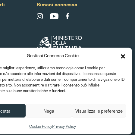
ti
Rimani connesso
Gestisci Consenso Cookie
le migliori esperienze, utilizziamo tecnologie come i cookie per
e/o accedere alle informazioni del dispositivo. Il consenso a queste
ci permetterà di elaborare dati come il comportamento di navigazione o ID
sto sito. Non acconsentire o ritirare il consenso può influire
e su alcune caratteristiche e funzioni.
cetta
Nega
Visualizza le preferenze
razione trasparente
Privacy Policy
Cookie Policy
Crediti
Cookie Policy
Privacy Policy