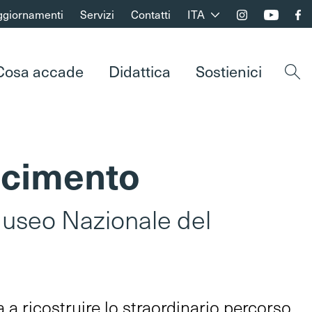
ggiornamenti
Servizi
Contatti
ITA
Cosa accade
Didattica
Sostienici
Apri 
ascimento
Museo Nazionale del
a a ricostruire lo straordinario percorso