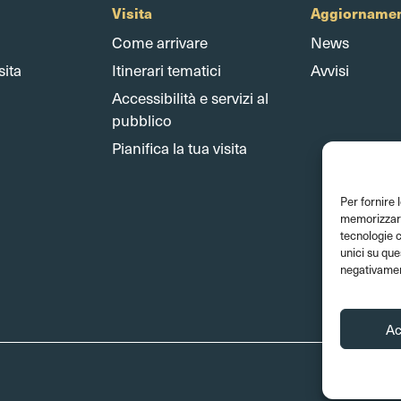
Visita
Aggiornamen
Come arrivare
News
sita
Itinerari tematici
Avvisi
Accessibilità e servizi al
pubblico
Pianifica la tua visita
Per fornire 
memorizzare 
tecnologie 
unici su que
negativament
Ac
Amminist