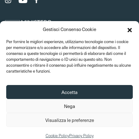
Gestisci Consenso Cookie
Per fornire le migliori esperienze, utilizziamo tecnologie come i cookie
per memorizzare e/o accedere alle informazioni del dispositivo. Il
consenso a queste tecnologie ci permetterà di elaborare dati come il
comportamento di navigazione o ID unici su questo sito. Non
acconsentire o ritirare il consenso può influire negativamente su alcune
caratteristiche e funzioni.
Accetta
Nega
© 2026 Musei del Bargello. Tutti i diritti sono riservati
Visualizza le preferenze
Amministrazione trasparente
Privacy Policy
Cookie Policy
Crediti
Cookie Policy
Privacy Policy