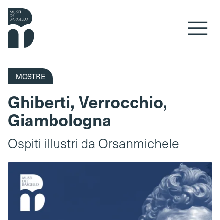
Vai al contenuto
MOSTRE
Ghiberti, Verrocchio,
Giambologna
Ospiti illustri da Orsanmichele