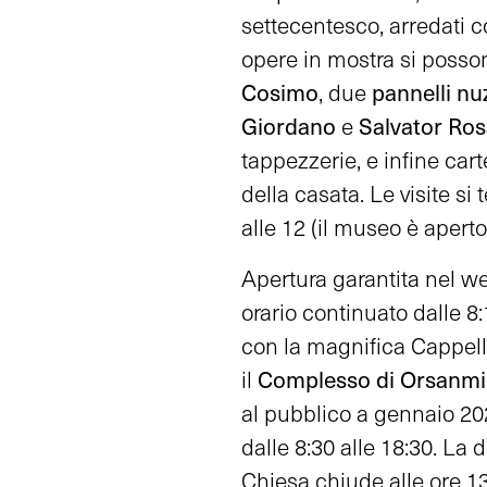
settecentesco, arredati c
opere in mostra si poss
Cosimo
pannelli nuz
, due
Giordano
Salvator Ro
e
tappezzerie, e infine car
della casata. Le visite si
alle 12 (il museo è aperto
Apertura garantita nel 
orario continuato dalle 8:
con la magnifica Cappella
Complesso di Orsanmi
il
al pubblico a gennaio 202
dalle 8:30 alle 18:30. La
Chiesa chiude alle ore 13: