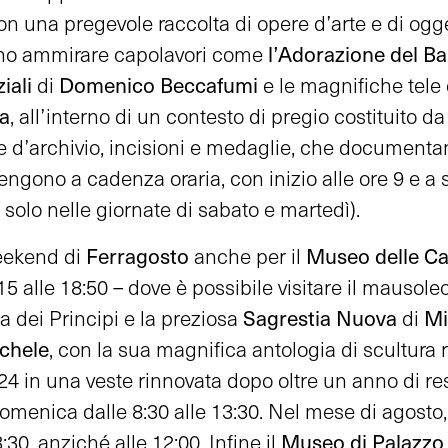
on una pregevole raccolta di opere d’arte e di ogg
l’Adorazione del B
ono ammirare capolavori come
iali
Domenico Beccafumi
di
e le magnifiche tele
sa
, all’interno di un contesto di pregio costituito da
te d’archivio, incisioni e medaglie, che documenta
 tengono a cadenza oraria, con inizio alle ore 9 e a s
 solo nelle giornate di sabato e martedì).
Ferragosto
Museo delle Ca
weekend di
anche per il
15 alle 18:50 – dove è possibile visitare il mausole
Sagrestia Nuova
Mi
 dei Principi e la preziosa
di
chele
, con la sua magnifica antologia di scultura 
4 in una veste rinnovata dopo oltre un anno di rest
 domenica dalle 8:30 alle 13:30. Nel mese di agosto
Museo di Palazzo
30, anziché alle 12:00. Infine il