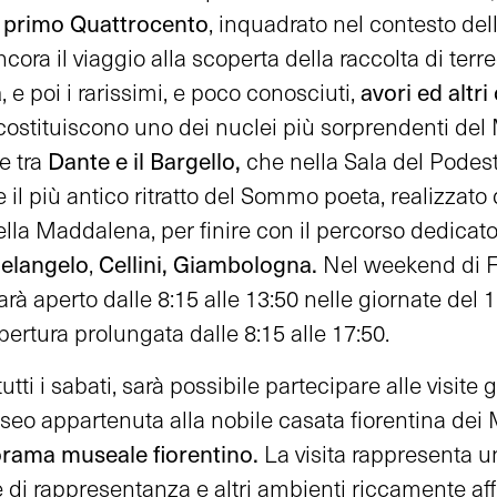
el primo Quattrocento
, inquadrato nel contesto dell
ora il viaggio alla scoperta della raccolta di terr
a
avori
ed altri
, e poi i rarissimi, e poco conosciuti,
costituiscono uno dei nuclei più sorprendenti del 
Dante e il Bargello,
e tra
che nella Sala del Pode
e il più antico ritratto del Sommo poeta, realizzato
lla Maddalena, per finire con il percorso dedicato 
helangelo
Cellini, Giambologna.
,
Nel weekend di F
rà aperto dalle 8:15 alle 13:50 nelle giornate del
ertura prolungata dalle 8:15 alle 17:50.
tutti i sabati, sarà possibile partecipare alle visite
seo
appartenuta alla nobile casata fiorentina dei M
rama museale fiorentino.
La visita rappresenta un
e di rappresentanza e altri ambienti riccamente aff