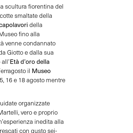
a scultura fiorentina del
ecotte smaltate della
 capolavori
della
Museo fino alla
stà venne condannato
 da Giotto e dalla sua
Età d’oro della
all’
Museo
erragosto il
 15, 16 e 18 agosto mentre
 guidate organizzate
artelli, vero e proprio
’esperienza inedita alla
rescati con gusto sei-