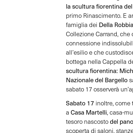
la scultura fiorentina d
primo Rinascimento. E anc
Della Robbi
famiglia dei
Collezione Carrand, che 
connessione indissolubil
all’esilio e che custodisc
bottega nella Cappella de
scultura fiorentina: Mic
Nazionale del Bargello
sa
sabato 17 osserverà un’ap
Sabato 17
inoltre, come 
Casa Martelli
a
,
casa-mu
del pano
tesoro nascosto
scoperta di saloni, stanz