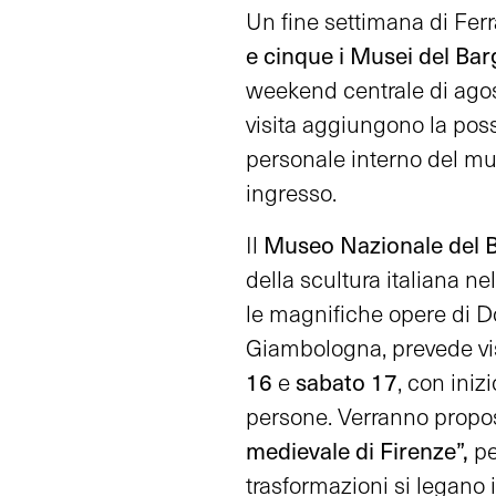
Un fine settimana di Ferra
e cinque i Musei del Bar
weekend centrale di agos
visita aggiungono la possi
personale interno del mus
ingresso.
Museo Nazionale del B
Il
della scultura italiana n
le magnifiche opere di Do
Giambologna, prevede vis
16
sabato 17
e
, con iniz
persone. Verranno proposti
medievale di Firenze”,
pe
trasformazioni si legano i