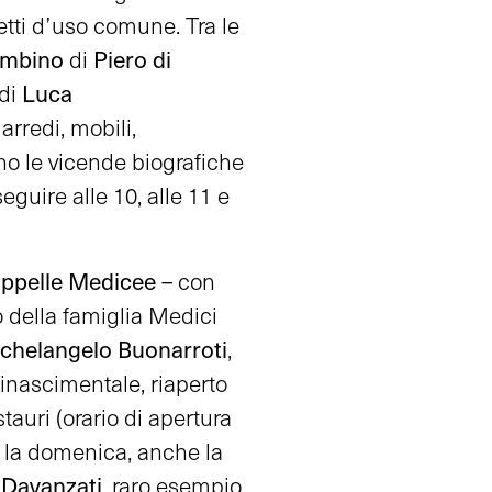
etti d’uso comune. Tra le
ambino
Piero di
di
Luca
 di
 arredi, mobili,
no le vicende biografiche
eguire alle 10, alle 11 e
ppelle Medicee
– con
o della famiglia Medici
chelangelo Buonarroti
,
rinascimentale, riaperto
auri (orario di apertura
, la domenica, anche la
 Davanzati
, raro esempio