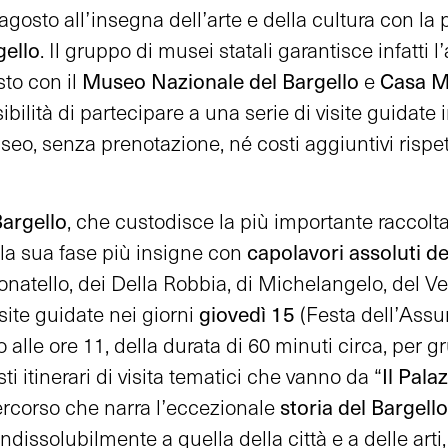
gosto all’insegna dell’arte e della cultura con la p
gello
. Il gruppo di musei statali garantisce infatti 
Museo Nazionale del Bargello
Casa Ma
to con il
e
bilità di partecipare a una serie di visite guidate i
eo, senza prenotazione, né costi aggiuntivi rispetto
argello
,
che custodisce la più importante raccolta 
capolavori assoluti del
ella sua fase più insigne con
natello, dei Della Robbia, di Michelangelo, del Ver
giovedì 15
ite guidate nei giorni
(Festa dell’Assu
io alle ore 11, della durata di 60 minuti circa, per
Il Pala
 itinerari di visita tematici che vanno da “
storia del Bargello
rcorso che narra l’eccezionale
ndissolubilmente a quella della città e a delle arti