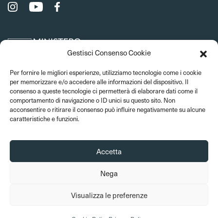
Gestisci Consenso Cookie
Per fornire le migliori esperienze, utilizziamo tecnologie come i cookie
per memorizzare e/o accedere alle informazioni del dispositivo. Il
consenso a queste tecnologie ci permetterà di elaborare dati come il
comportamento di navigazione o ID unici su questo sito. Non
acconsentire o ritirare il consenso può influire negativamente su alcune
caratteristiche e funzioni.
Accetta
Nega
© 2026 Musei del Bargello. Tutti i diritti sono riservati
Visualizza le preferenze
Amministrazione trasparente
Privacy Policy
Cookie Policy
Crediti