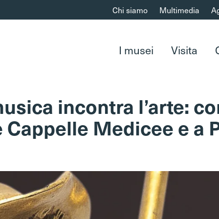
Chi siamo
Multimedia
A
I musei
Visita
sica incontra l’arte: co
 Cappelle Medicee e a 