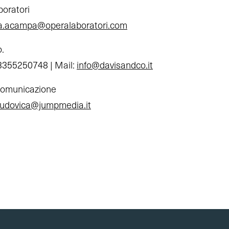
boratori
a.acampa@operalaboratori.com
o.
3355250748 | Mail:
info@davisandco.it
Comunicazione
ludovica@jumpmedia.it