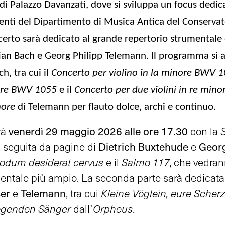
i Palazzo Davanzati
, dove si sviluppa un focus dedic
denti del Dipartimento di Musica Antica del Conserva
ncerto sarà dedicato al grande repertorio strumentale
ian Bach e Georg Philipp Telemann
. Il programma si a
ch, tra cui il
Concerto per violino in la minore BWV 
ore BWV 1055
e il
Concerto per due violini in re mi
nore
di Telemann per flauto dolce, archi e continuo.
venerdì 29 maggio 2026 alle ore 17.30
rà
con la
S
Dietrich Buxtehude
Georg
, seguita da pagine di
e
um desiderat cervus
e il
Salmo 117
, che vedra
ntale più ampio. La seconda parte sarà dedicata a
ser
Telemann
e
, tra cui
Kleine Vöglein, eure Scher
liegenden Sänger
dall’
Orpheus
.