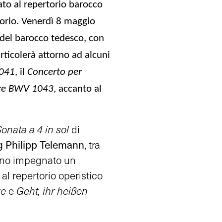
ato al repertorio barocco
torio.
Venerdì 8 maggio
 del barocco tedesco, con
rticolerà attorno ad alcuni
1041
, il
Concerto per
nore BWV 1043
, accanto al
onata a 4 in sol
di
 Philipp Telemann
, tra
nno impegnato un
l repertorio operistico
ze
e
Geht, ihr heißen