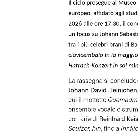
Il ciclo prosegue al
Museo d
europeo, affidato agli stu
2026 alle ore 17.30
, il co
un focus su
Johann Sebast
tra i più celebri brani di Ba
clavicembalo in la maggi
Harrach-Konzert in sol mi
La rassegna si conclude
Johann David Heinichen
cui il mottetto
Quemadmod
ensemble vocale e strume
Reinhard Kei
con arie di
Seufzer, hin
, fino a
Ihr f