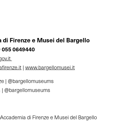
 di Firenze e Musei del Bargello
39 055 0649440
gov.it
irenze.it
|
www.bargellomusei.it
nze | @bargellomuseums
a | @bargellomuseums
l’Accademia di Firenze e Musei del Bargello