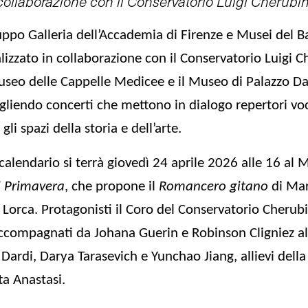
collaborazione con il Conservatorio Luigi Cherubin
ruppo
Galleria dell’Accademia di Firenze e Musei del B
izzato in collaborazione con il
Conservatorio Luigi Ch
seo delle Cappelle Medicee
e il
Museo di Palazzo Da
cogliendo concerti che mettono in dialogo repertori voc
i spazi della storia e dell’arte.
alendario si terrà
giovedì 24 aprile 2026
alle 16 al
M
i Primavera
, che propone il
Romancero gitano
di Mar
 Lorca. Protagonisti il Coro del Conservatorio Cherubi
 accompagnati da Johana Guerin e Robinson Cligniez all
ardi, Darya Tarasevich e Yunchao Jiang, allievi della 
ta Anastasi.