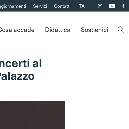
ggiornamenti
Servizi
Contatti
ITA
Cosa accade
Didattica
Sostienici
Apri 
ncerti al
Palazzo