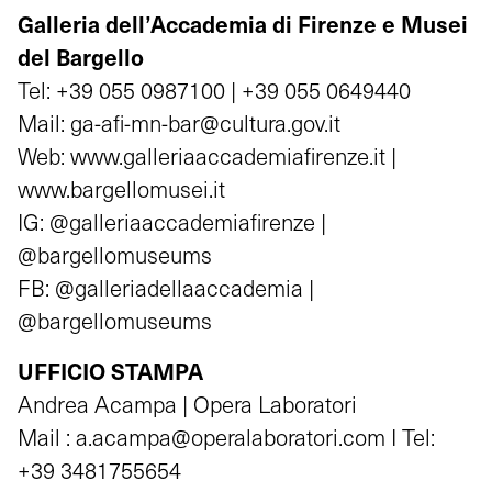
Galleria dell’Accademia di Firenze e Musei
del Bargello
Tel: +39 055 0987100 | +39 055 0649440
Mail: ga-afi-mn-bar@cultura.gov.it
Web: www.galleriaaccademiafirenze.it |
www.bargellomusei.it
IG: @galleriaaccademiafirenze |
@bargellomuseums
FB: @galleriadellaaccademia |
@bargellomuseums
UFFICIO STAMPA
Andrea Acampa | Opera Laboratori
Mail : a.acampa@operalaboratori.com I Tel:
+39 3481755654