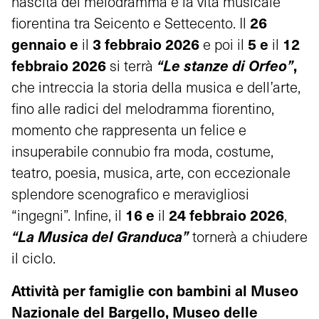
nascita del melodramma e la vita musicale
26
fiorentina tra Seicento e Settecento. Il
gennaio e
3 febbraio 2026
5 e
12
il
e poi il
il
febbraio 2026
“Le stanze di Orfeo”
,
si terrà
che intreccia la storia della musica e dell’arte,
fino alle radici del melodramma fiorentino,
momento che rappresenta un felice e
insuperabile connubio fra moda, costume,
teatro, poesia, musica, arte, con eccezionale
splendore scenografico e meravigliosi
16 e
24
febbraio 2026
“ingegni”. Infine, il
il
,
“La Musica del Granduca”
tornerà a chiudere
il ciclo.
Attività per famiglie con bambini al Museo
Nazionale del Bargello, Museo delle