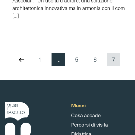
Associati. Un’uscita d’autore, una soluzione
architettonica innovativa ma in armonia con il com
[...]
1
…
5
6
7
Musei
Cosa accade
Percorsi di visita
Didattica