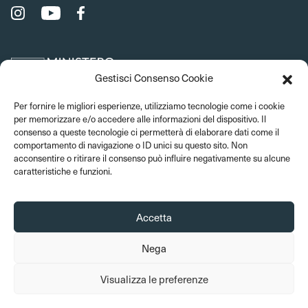
Gestisci Consenso Cookie
Per fornire le migliori esperienze, utilizziamo tecnologie come i cookie
per memorizzare e/o accedere alle informazioni del dispositivo. Il
consenso a queste tecnologie ci permetterà di elaborare dati come il
comportamento di navigazione o ID unici su questo sito. Non
acconsentire o ritirare il consenso può influire negativamente su alcune
caratteristiche e funzioni.
Accetta
Nega
© 2026 Musei del Bargello. Tutti i diritti sono riservati
Visualizza le preferenze
Amministrazione trasparente
Privacy Policy
Cookie Policy
Crediti