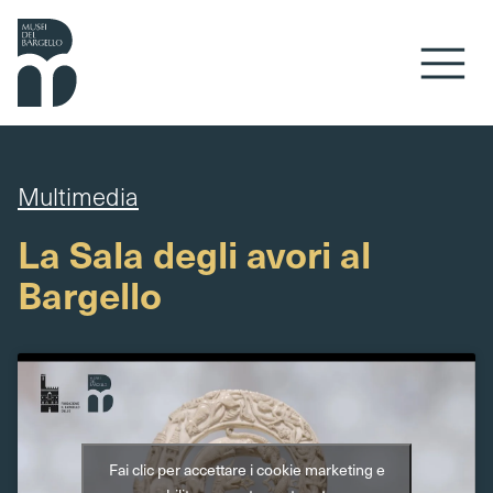
Vai al contenuto
Multimedia
La Sala degli avori al
Bargello
Fai clic per accettare i cookie marketing e