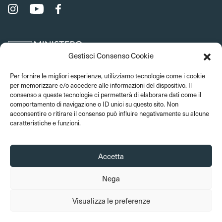
Gestisci Consenso Cookie
Per fornire le migliori esperienze, utilizziamo tecnologie come i cookie
per memorizzare e/o accedere alle informazioni del dispositivo. Il
consenso a queste tecnologie ci permetterà di elaborare dati come il
comportamento di navigazione o ID unici su questo sito. Non
acconsentire o ritirare il consenso può influire negativamente su alcune
caratteristiche e funzioni.
Accetta
Nega
© 2026 Musei del Bargello. Tutti i diritti sono riservati
Visualizza le preferenze
Amministrazione trasparente
Privacy Policy
Cookie Policy
Crediti