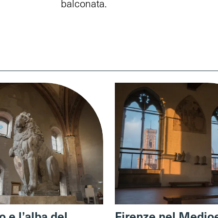
balconata.
 e l’alba del
Firenze nel Medio