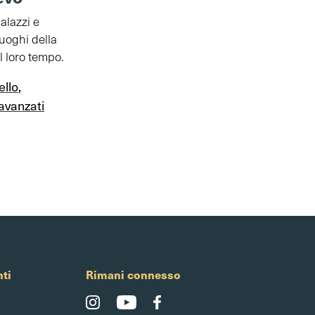
palazzi e
luoghi della
l loro tempo.
ello
,
avanzati
ti
Rimani connesso