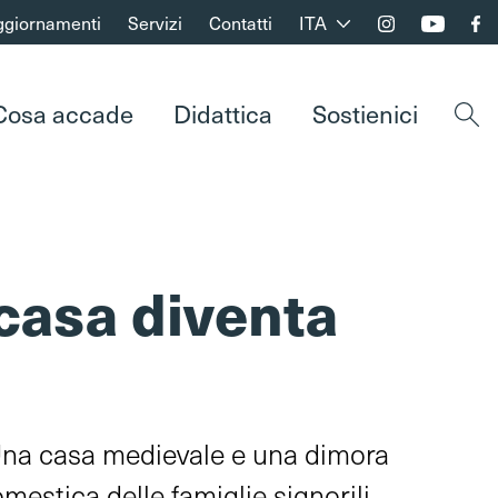
ggiornamenti
Servizi
Contatti
ITA
Cosa accade
Didattica
Sostienici
Apri 
casa diventa
Una casa medievale e una dimora
mestica delle famiglie signorili