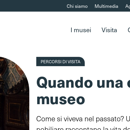
Chi siamo
Multimedia
A
I musei
Visita
PERCORSI DI VISITA
Quando una 
museo
Come si viveva nel passato? 
nobiliare raccontano la vita do