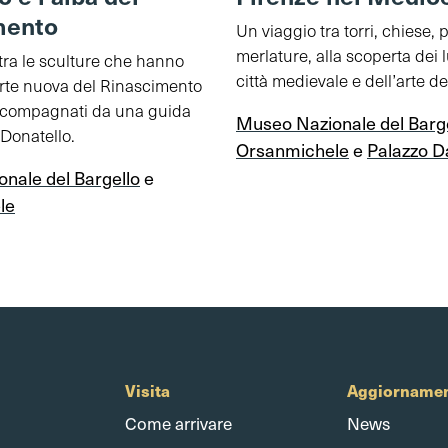
mento
Un viaggio tra torri, chiese, 
merlature, alla scoperta dei 
tra le sculture che hanno
città medievale e dell’arte de
’arte nuova del Rinascimento
accompagnati da una guida
Museo Nazionale del Barg
Donatello.
Orsanmichele
e
Palazzo D
nale del Bargello
e
le
Visita
Aggiornamen
Come arrivare
News